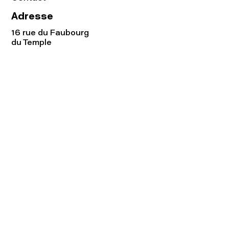
Adresse
16 rue du Faubourg
du Temple
75011 Paris
Tel:
01.48.05.51.85
Horaires
Lundi - vendredi : 10h-19h
Samedi : 11h-19h
Rejoignez notre
Newsletter afin
de connaître nos promos!