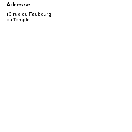
Adresse
16 rue du Faubourg
du Temple
75011 Paris
Tel:
01.48.05.51.85
Horaires
Lundi - vendredi : 10h-19h
Samedi : 11h-19h
Rejoignez notre
Newsletter afin
de connaître nos promos!