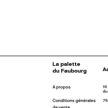
La palette
A
du Faubourg
16
A propos
du
Conditions générales
75
de vente