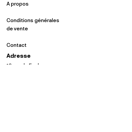
A propos
Conditions générales
de vente
Contact
Adresse
16 rue du Faubourg
du Temple
75011 Paris
Tel:
01.48.05.51.85
Horaires
Lundi - vendredi : 10h-19h
Samedi : 11h-19h