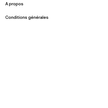
A propos
Conditions générales
de vente
Contact
Adresse
16 rue du Faubourg
du Temple
75011 Paris
Tel:
01.48.05.51.85
Horaires
Lundi - vendredi : 10h-19h
Samedi : 11h-19h