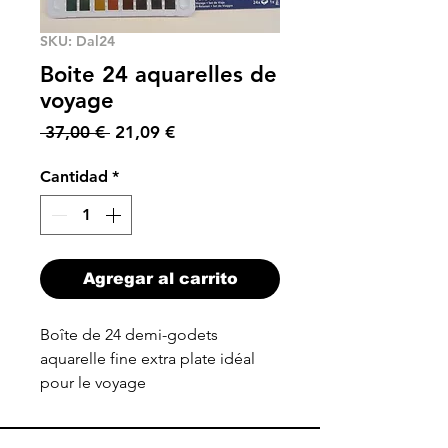
SKU: Dal24
Boite 24 aquarelles de
voyage
Precio
Precio
 37,00 € 
21,09 €
de
oferta
Cantidad
*
Agregar al carrito
Boîte de 24 demi-godets
aquarelle fine extra plate idéal
pour le voyage