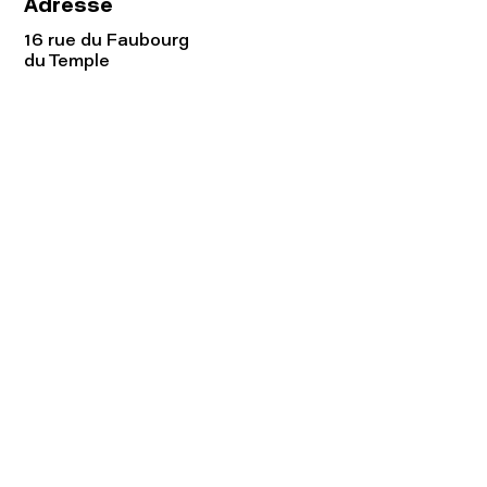
Adresse
16 rue du Faubourg
du Temple
75011 Paris
Tel:
01.48.05.51.85
Horaires
Lundi - vendredi : 10h-19h
Samedi : 11h-19h
Rejoignez notre
Newsletter afin
de connaître nos promos!