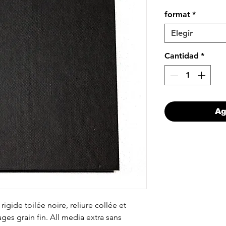
format
*
Elegir
Cantidad
*
Ag
gide toilée noire, reliure collée et
ges grain fin. All media extra sans