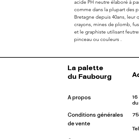
acide PH neutre élaboré à par
comme dans la plupart des p
Bretagne depuis 40ans, leur qua
crayons, mines de plomb, fusai
et le graphiste utilisant feutr
pinceau ou couleurs .
La palette
A
du Faubourg
16
A propos
du
Conditions générales
75
de vente
Te