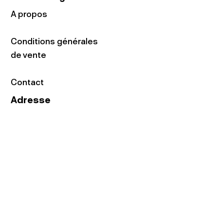
A propos
Conditions générales
de vente
Contact
Adresse
16 rue du Faubourg
du Temple
75011 Paris
Tel:
01.48.05.51.85
Horaires
Lundi - vendredi : 10h-19h