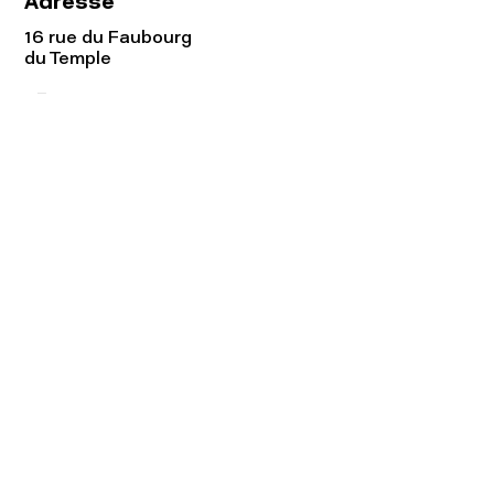
Adresse
16 rue du Faubourg
du Temple
75011 Paris
Tel:
01.48.05.51.85
Horaires
Lundi - vendredi : 10h-19h
Samedi : 11h-19h
Rejoignez notre
Newsletter afin
de connaître nos promos!