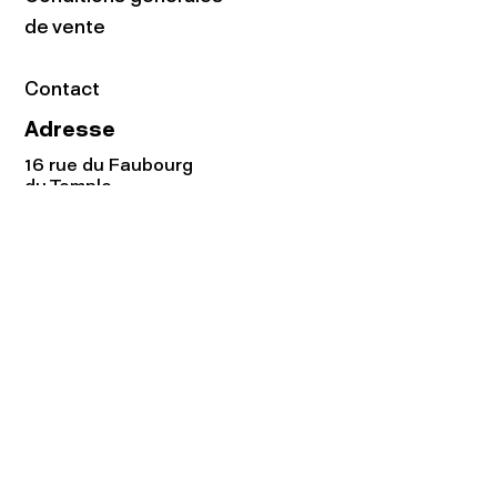
de vente
Contact
Adresse
16 rue du Faubourg
du Temple
75011 Paris
Tel:
01.48.05.51.85
Horaires
Lundi - vendredi : 10h-19h
Samedi : 11h-19h
Rejoignez notre
Newsletter afin
de connaître nos promos!