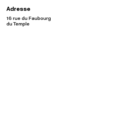
Adresse
16 rue du Faubourg
du Temple
75011 Paris
Tel:
01.48.05.51.85
Horaires
Lundi - vendredi : 10h-19h
Samedi : 11h-19h
Rejoignez notre
Newsletter afin
de connaître nos promos!