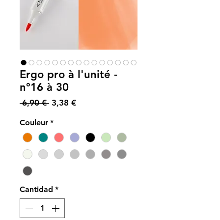
Ergo pro à l'unité -
n°16 à 30
Precio
Precio
 6,90 € 
3,38 €
de
Couleur
*
oferta
Cantidad
*