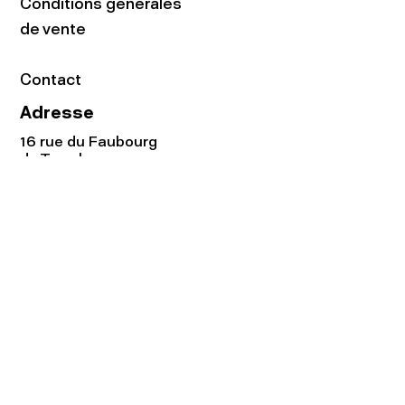
Conditions générales
de vente
Contact
Adresse
16 rue du Faubourg
du Temple
75011 Paris
Tel:
01.48.05.51.85
Horaires
Lundi - vendredi : 10h-19h
Samedi : 11h-19h
Rejoignez notre
Newsletter afin
de connaître nos promos!