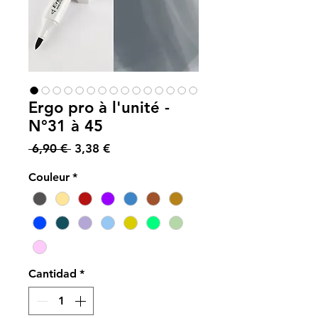
Ergo pro à l'unité -
N°31 à 45
Precio
Precio
 6,90 € 
3,38 €
de
Couleur
*
oferta
Cantidad
*