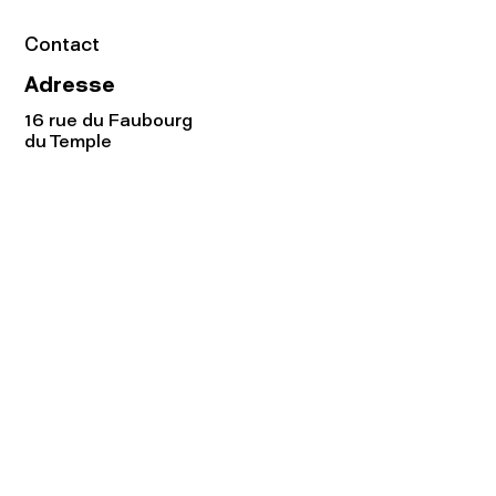
Contact
Adresse
16 rue du Faubourg
du Temple
75011 Paris
Tel:
01.48.05.51.85
Horaires
Lundi - vendredi : 10h-19h
Samedi : 11h-19h
Rejoignez notre
Newsletter afin
de connaître nos promos!