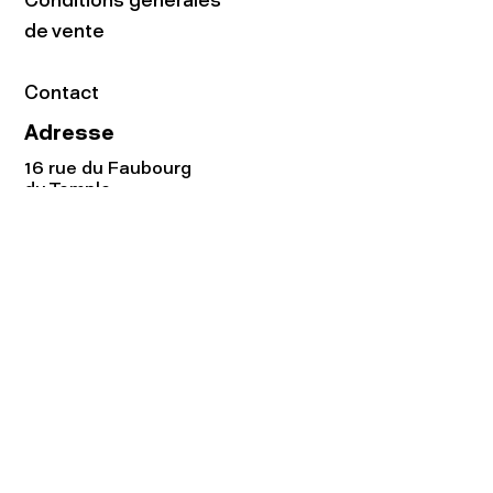
Conditions générales
de vente
Contact
Adresse
16 rue du Faubourg
du Temple
75011 Paris
Tel:
01.48.05.51.85
Horaires
Lundi - vendredi : 10h-19h
Samedi : 11h-19h
Rejoignez notre
Newsletter afin
de connaître nos promos!