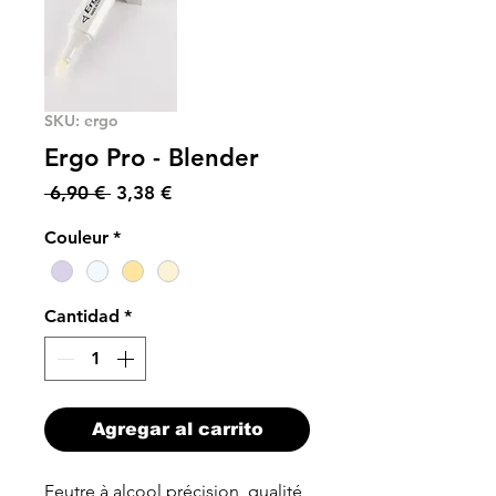
SKU: ergo
Ergo Pro - Blender
Precio
Precio
 6,90 € 
3,38 €
de
Couleur
*
oferta
Cantidad
*
Agregar al carrito
Feutre à alcool précision, qualité