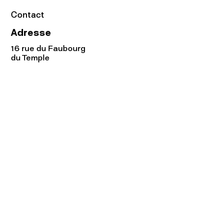
Contact
Adresse
16 rue du Faubourg
du Temple
75011 Paris
Tel:
01.48.05.51.85
Horaires
Lundi - vendredi : 10h-19h
Samedi : 11h-19h
Rejoignez notre
Newsletter afin
de connaître nos promos!