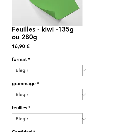
Feuilles - kiwi -135g
ou 280g
Precio
16,90 €
format
*
grammage
*
feuilles
*
Cantidad
*