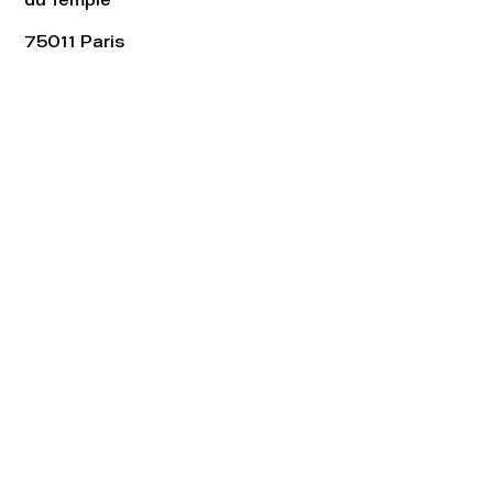
75011 Paris
Tel:
01.48.05.51.85
Horaires
Lundi - vendredi : 10h-19h
Samedi : 11h-19h
Rejoignez notre
Newsletter afin
de connaître nos promos!
S'abonner maintenant