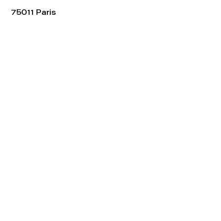
75011 Paris
Tel:
01.48.05.51.85
Horaires
Lundi - vendredi : 10h-19h
Samedi : 11h-19h
Rejoignez notre
Newsletter afin
de connaître nos promos!
S'abonner maintenant