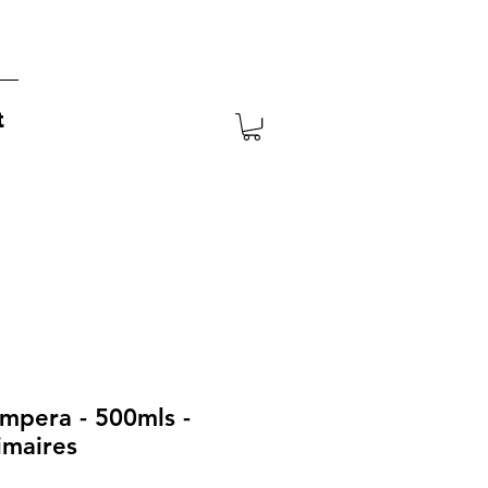
t
mpera - 500mls -
imaires