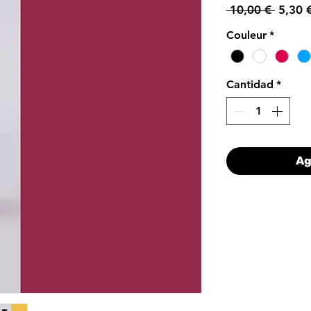
Precio
 10,00 € 
5,30 
Couleur
*
Cantidad
*
Ag