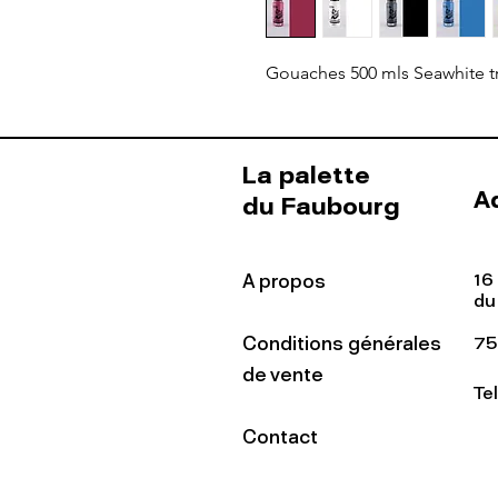
Gouaches 500 mls Seawhite tr
La palette
A
du Faubourg
16
A propos
du
Conditions générales
75
de vente
Te
Contact