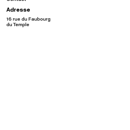
Adresse
16 rue du Faubourg
du Temple
75011 Paris
Tel:
01.48.05.51.85
Horaires
Lundi - vendredi : 10h-19h
Samedi : 11h-19h
Rejoignez notre
Newsletter afin
de connaître nos promos!