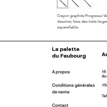
Crayon graphite Progresso Ver
dessiner, faire des traits lar
aquarellable.
La palette
A
du Faubourg
16
A propos
du
Conditions générales
75
de vente
Te
Contact