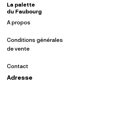
La palette
du Faubourg
A propos
Conditions générales
de vente
Contact
Adresse
16 rue du Faubourg
du Temple
75011 Paris
Tel:
01.48.05.51.85
Horaires