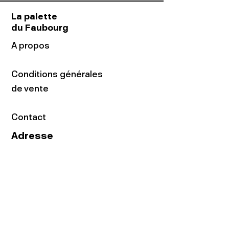
La palette
du Faubourg
A propos
Conditions générales
de vente
Contact
Adresse
16 rue du Faubourg
du Temple
75011 Paris
Tel:
01.48.05.51.85
Horaires