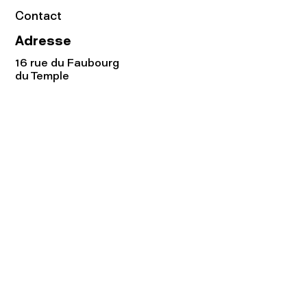
Contact
Adresse
16 rue du Faubourg
du Temple
75011 Paris
Tel:
01.48.05.51.85
Horaires
Lundi - vendredi : 10h-19h
Samedi : 11h-19h
Rejoignez notre
Newsletter afin
de connaître nos promos!