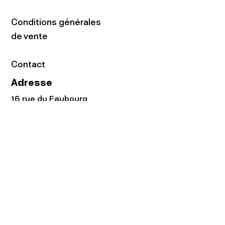
Conditions générales
de vente
Contact
Adresse
16 rue du Faubourg
du Temple
75011 Paris
Tel:
01.48.05.51.85
Horaires
Lundi - vendredi : 10h-19h
Samedi : 11h-19h
Rejoignez notre