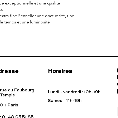
e exceptionnelle et une qualité
e.
 extra-fine Sennelier une onctuosité, une
 le temps et une luminosité
dresse
Horaires
 rue du Faubourg
Lundi - vendredi : 10h-19h
 Temple
Samedi : 11h-19h
011 Paris
l: 01.48.05.51.85