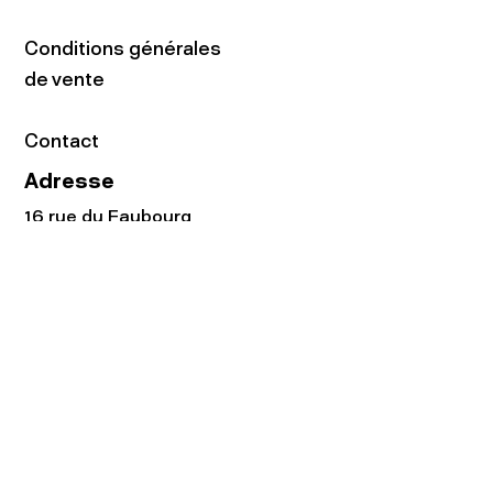
Conditions générales
de vente
Contact
Adresse
16 rue du Faubourg
du Temple
75011 Paris
Tel:
01.48.05.51.85
Horaires
Lundi - vendredi : 10h-19h
Samedi : 11h-19h
Rejoignez notre