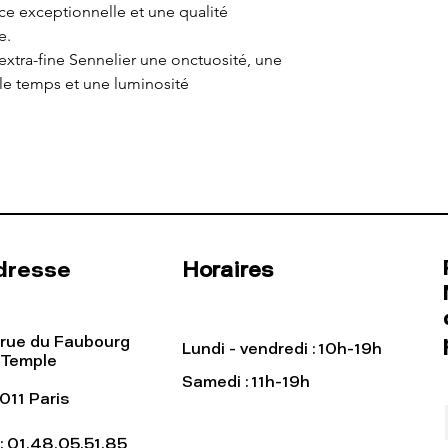
e exceptionnelle et une qualité
e.
 extra-fine Sennelier une onctuosité, une
 le temps et une luminosité
dresse
Horaires
 rue du Faubourg
Lundi - vendredi : 10h-19h
 Temple
Samedi : 11h-19h
011 Paris
l: 01.48.05.51.85