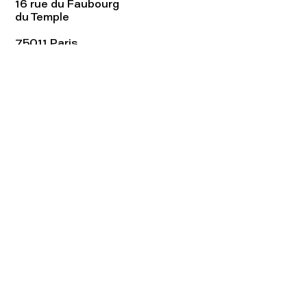
16 rue du Faubourg
du Temple
75011 Paris
Tel:
01.48.05.51.85
Horaires
Lundi - vendredi : 10h-19h
Samedi : 11h-19h
Rejoignez notre
Newsletter afin
de connaître nos promos!
S'abonner maintenant