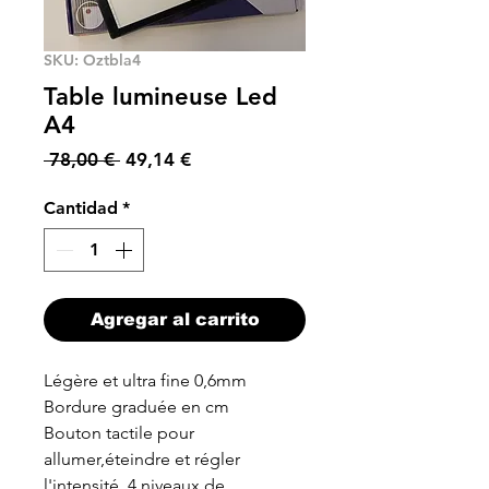
SKU: Oztbla4
Table lumineuse Led
A4
Precio
Precio
 78,00 € 
49,14 €
de
oferta
Cantidad
*
Agregar al carrito
Légère et ultra fine 0,6mm
Bordure graduée en cm
Bouton tactile pour
allumer,éteindre et régler
l'intensité. 4 niveaux de