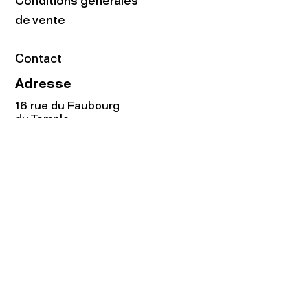
Conditions générales
de vente
Contact
Adresse
16 rue du Faubourg
du Temple
75011 Paris
Tel:
01.48.05.51.85
Horaires
Lundi - vendredi : 10h-19h
Samedi : 11h-19h
Rejoignez notre
Newsletter afin
de connaître nos promos!