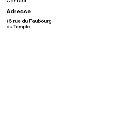
Contact
Adresse
16 rue du Faubourg
du Temple
75011 Paris
Tel:
01.48.05.51.85
Horaires
Lundi - vendredi : 10h-19h
Samedi : 11h-19h
Rejoignez notre
Newsletter afin
de connaître nos promos!