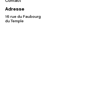
Contact
Adresse
16 rue du Faubourg
du Temple
75011 Paris
Tel:
01.48.05.51.85
Horaires
Lundi - vendredi : 10h-19h
Samedi : 11h-19h
Rejoignez notre
Newsletter afin
de connaître nos promos!