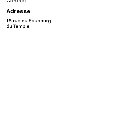
Contact
Adresse
16 rue du Faubourg
du Temple
75011 Paris
Tel:
01.48.05.51.85
Horaires
Lundi - vendredi : 10h-19h
Samedi : 11h-19h
Rejoignez notre
Newsletter afin
de connaître nos promos!