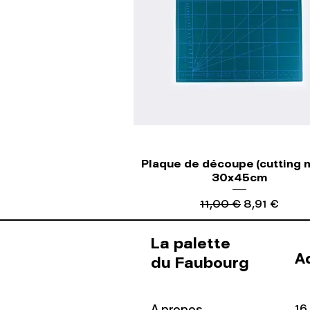
Plaque de découpe (cutting m
30x45cm
Precio
Precio de of
11,00 €
8,91 €
La palette
A
du Faubourg
16
A propos