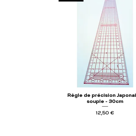
Règle de précision Japona
souple - 30cm
Precio
12,50 €