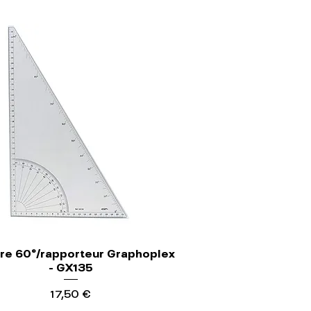
re 60°/rapporteur Graphoplex
- GX135
Precio
17,50 €