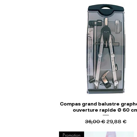
Compas grand balustre graph
ouverture rapide Ø 60 c
Precio
Precio de of
36,00 €
29,88 €
Promotion