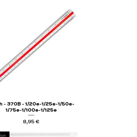
h - 370B - 1/20e-1/25e-1/50e-
1/75e-1/100e-1/125e
Precio
8,95 €
ion