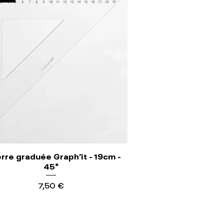
rre graduée Graph'it - 19cm -
45°
Precio
7,50 €