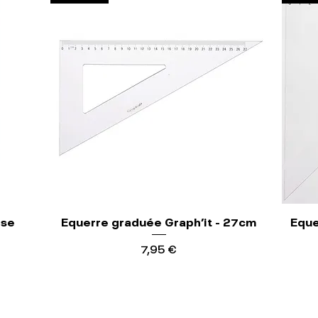
ise
Equerre graduée Graph'it - 27cm
Eque
Precio
7,95 €