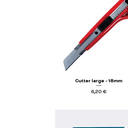
Cutter large - 18mm
Precio
6,20 €