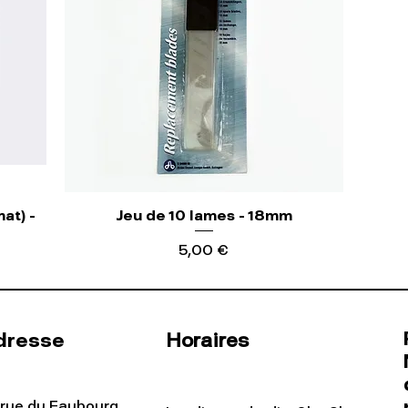
at) -
Jeu de 10 lames - 18mm
Precio
5,00 €
erta
dresse
Horaires
 rue du Faubourg