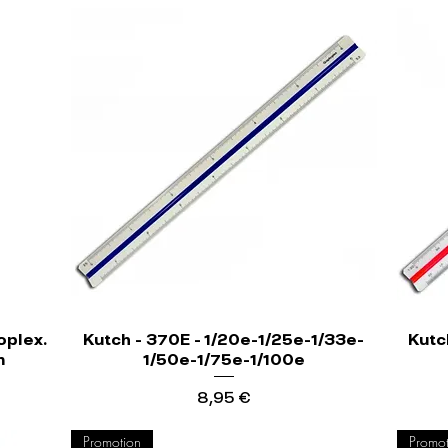
oplex.
Kutch - 370E - 1/20e-1/25e-1/33e-
Kutc
m
1/50e-1/75e-1/100e
erta
Precio
8,95 €
Promotion
Promot