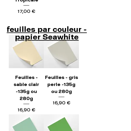
Precio
17,00 €
feuilles par couleur -
papier Seawhite
Feuilles -
Feuilles - gris
sable clair
perle -135g
-135g ou
ou 280g
280g
Precio
16,90 €
Precio
16,90 €