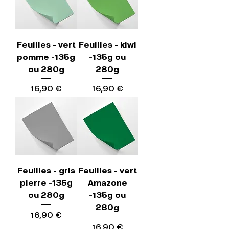
Feuilles - vert
Feuilles - kiwi
pomme -135g
-135g ou
ou 280g
280g
Precio
Precio
16,90 €
16,90 €
Feuilles - gris
Feuilles - vert
pierre -135g
Amazone
ou 280g
-135g ou
280g
Precio
16,90 €
Precio
16,90 €