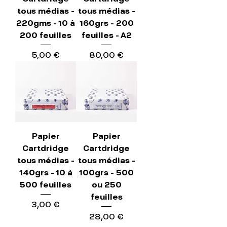
tous médias -
tous médias -
220gms - 10 à
160grs - 200
200 feuilles
feuilles - A2
Precio
Precio
5,00 €
80,00 €
Papier
Papier
Cartdridge
Cartdridge
tous médias -
tous médias -
140grs - 10 à
100grs - 500
500 feuilles
ou 250
feuilles
Precio
3,00 €
Precio
28,00 €