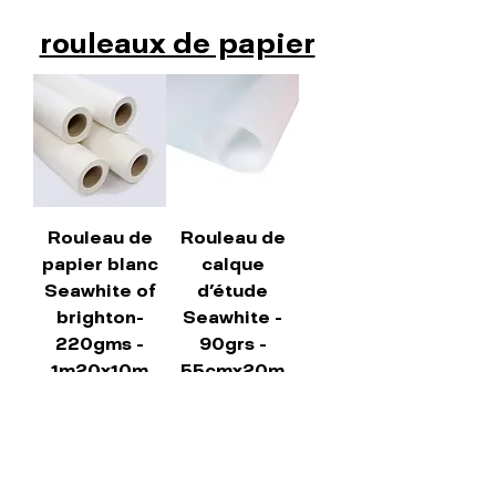
rouleaux de papier
Rouleau de
Rouleau de
papier blanc
calque
Seawhite of
d'étude
brighton-
Seawhite -
220gms -
90grs -
1m20x10m
55cmx20m
Agotado
Precio
Precio de oferta
41,00 €
37,72 €