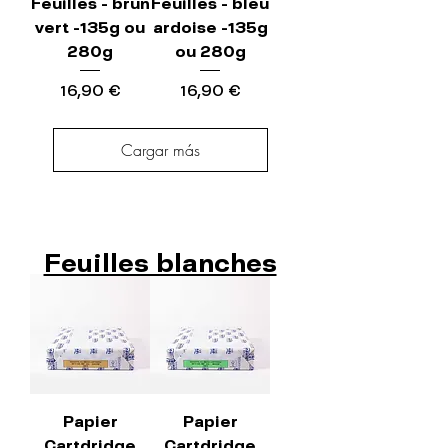
Feuilles - brun
Feuilles - bleu
vert -135g ou
ardoise -135g
280g
ou 280g
Precio
Precio
16,90 €
16,90 €
Cargar más
Feuilles blanches
Papier
Papier
Cartdridge
Cartdridge