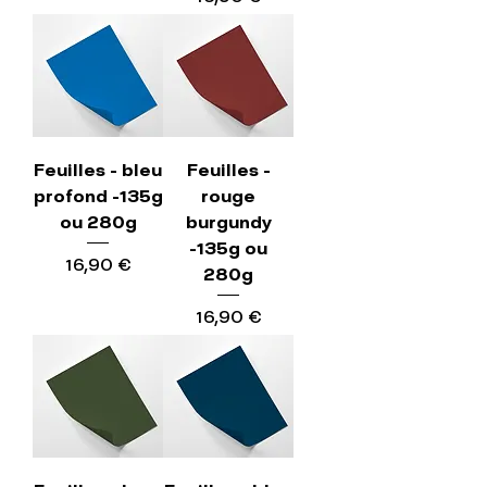
Feuilles - bleu
Feuilles -
profond -135g
rouge
ou 280g
burgundy
-135g ou
Precio
16,90 €
280g
Precio
16,90 €